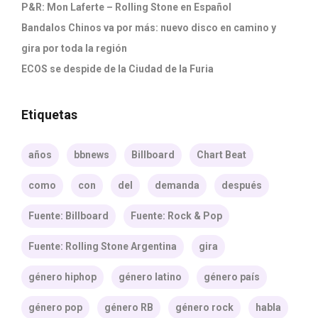
P&R: Mon Laferte – Rolling Stone en Español
Bandalos Chinos va por más: nuevo disco en camino y
gira por toda la región
ECOS se despide de la Ciudad de la Furia
Etiquetas
años
bbnews
Billboard
Chart Beat
como
con
del
demanda
después
Fuente: Billboard
Fuente: Rock & Pop
Fuente: Rolling Stone Argentina
gira
género hiphop
género latino
género país
género pop
género RB
género rock
habla