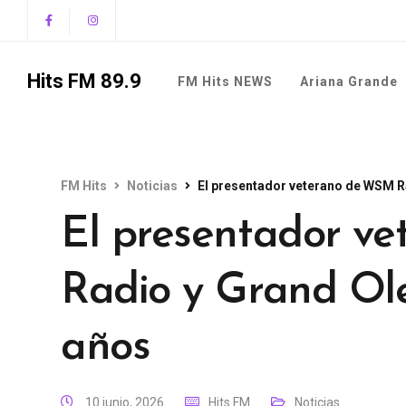
Hits FM 89.9
FM Hits NEWS
Ariana Grande
FM Hits
Noticias
El presentador veterano de WSM Ra
El presentador v
Radio y Grand Ol
años
10 junio, 2026
Hits FM
Noticias