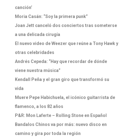
canción’
Moria Casán: “Soy la primera punk”
Joan Jett canceló dos conciertos tras someterse
a una delicada cirugía
El nuevo video de Weezer que reúne a Tony Hawk y
otras celebridades
Andrés Cepeda: “Hay que recordar de dónde
viene nuestra música”
Kendall Peña y el gran giro que transformó su
vida
Muere Pepe Habichuela, el icónico guitarrista de
flamenco, a los 82 años
P&R: Mon Laferte – Rolling Stone en Español
Bandalos Chinos va por más: nuevo disco en
camino y gira por toda la región