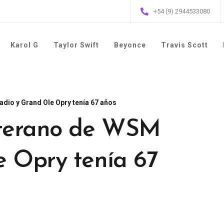
+54 (9) 2944533080
Karol G
Taylor Swift
Beyonce
Travis Scott
dio y Grand Ole Opry tenía 67 años
eterano de WSM
e Opry tenía 67