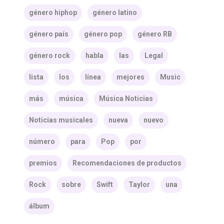
género hiphop
género latino
género país
género pop
género RB
género rock
habla
las
Legal
lista
los
línea
mejores
Music
más
música
Música Noticias
Noticias musicales
nueva
nuevo
número
para
Pop
por
premios
Recomendaciones de productos
Rock
sobre
Swift
Taylor
una
álbum