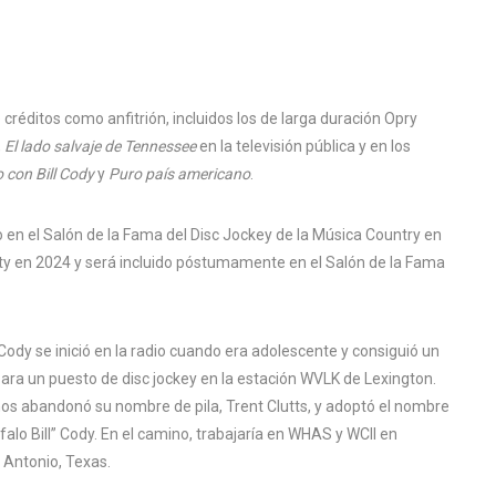
réditos como anfitrión, incluidos los de larga duración Opry
,
El lado salvaje de Tennessee
en la televisión pública y en los
 con Bill Cody
y
Puro país americano
.
 en el Salón de la Fama del Disc Jockey de la Música Country en
City en 2024 y será incluido póstumamente en el Salón de la Fama
Cody se inició en la radio cuando era adolescente y consiguió un
ara un puesto de disc jockey en la estación WVLK de Lexington.
os abandonó su nombre de pila, Trent Clutts, y adoptó el nombre
falo Bill” Cody. En el camino, trabajaría en WHAS y WCII en
 Antonio, Texas.