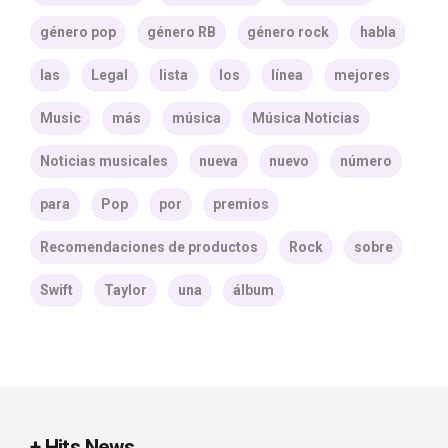
género pop
género RB
género rock
habla
las
Legal
lista
los
línea
mejores
Music
más
música
Música Noticias
Noticias musicales
nueva
nuevo
número
para
Pop
por
premios
Recomendaciones de productos
Rock
sobre
Swift
Taylor
una
álbum
+ Hits News