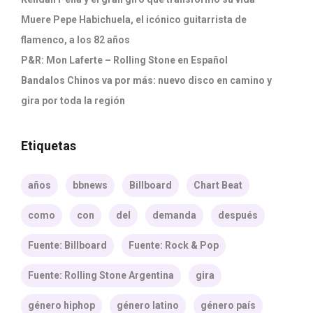
Muere Pepe Habichuela, el icónico guitarrista de
flamenco, a los 82 años
P&R: Mon Laferte – Rolling Stone en Español
Bandalos Chinos va por más: nuevo disco en camino y
gira por toda la región
Etiquetas
años
bbnews
Billboard
Chart Beat
como
con
del
demanda
después
Fuente: Billboard
Fuente: Rock & Pop
Fuente: Rolling Stone Argentina
gira
género hiphop
género latino
género país