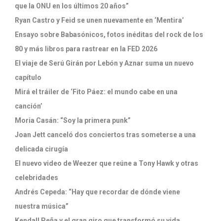
que la ONU en los últimos 20 años”
Ryan Castro y Feid se unen nuevamente en ‘Mentira’
Ensayo sobre Babasónicos, fotos inéditas del rock de los
80 y más libros para rastrear en la FED 2026
El viaje de Serú Girán por Lebón y Aznar suma un nuevo
capítulo
Mirá el tráiler de ‘Fito Páez: el mundo cabe en una
canción’
Moria Casán: “Soy la primera punk”
Joan Jett canceló dos conciertos tras someterse a una
delicada cirugía
El nuevo video de Weezer que reúne a Tony Hawk y otras
celebridades
Andrés Cepeda: “Hay que recordar de dónde viene
nuestra música”
Kendall Peña y el gran giro que transformó su vida