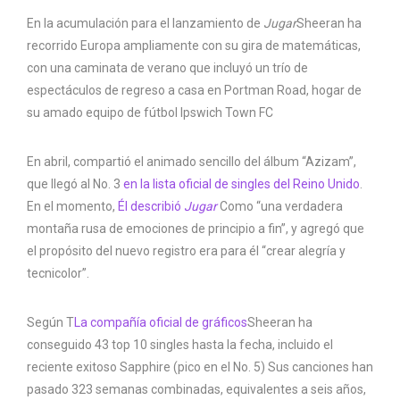
En la acumulación para el lanzamiento de
Jugar
Sheeran ha
recorrido Europa ampliamente con su gira de matemáticas,
con una caminata de verano que incluyó un trío de
espectáculos de regreso a casa en Portman Road, hogar de
su amado equipo de fútbol Ipswich Town FC
En abril, compartió el animado sencillo del álbum “Azizam”,
que llegó al No. 3
en la lista oficial de singles del Reino Unido
.
En el momento,
Él describió
Jugar
Como “una verdadera
montaña rusa de emociones de principio a fin”, y agregó que
el propósito del nuevo registro era para él “crear alegría y
tecnicolor”.
Según T
La compañía oficial de gráficos
Sheeran ha
conseguido 43 top 10 singles hasta la fecha, incluido el
reciente exitoso Sapphire (pico en el No. 5) Sus canciones han
pasado 323 semanas combinadas, equivalentes a seis años,