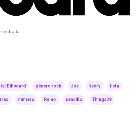
e entrada
te: Billboard
género rock
Joe
Keery
lista
tras
número
Reino
sencillo
Things39