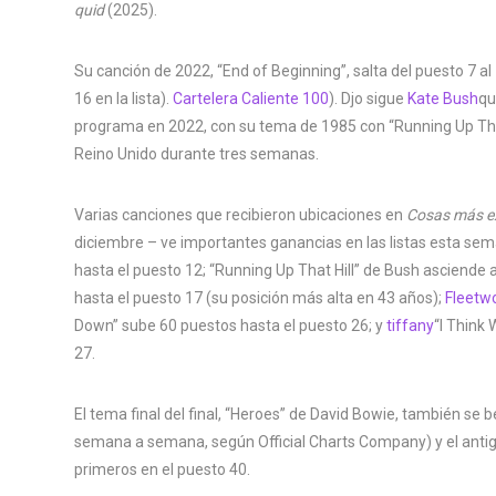
quid
(2025).
Su canción de 2022, “End of Beginning”, salta del puesto 7 al 
16 en la lista).
Cartelera Caliente 100
). Djo sigue
Kate Bush
qu
programa en 2022, con su tema de 1985 con “Running Up That 
Reino Unido durante tres semanas.
Varias canciones que recibieron ubicaciones en
Cosas más e
diciembre – ve importantes ganancias en las listas esta se
hasta el puesto 12; “Running Up That Hill” de Bush asciende 
hasta el puesto 17 (su posición más alta en 43 años);
Fleetw
Down” sube 60 puestos hasta el puesto 26; y
tiffany
“I Think
27.
El tema final del final, “Heroes” de David Bowie, también se
semana a semana, según Official Charts Company) y el antiguo
primeros en el puesto 40.