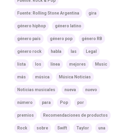
Fuente: Rock & Pop
Fuente: Rolling Stone Argentina
gira
género hiphop
género latino
género país
género pop
género RB
género rock
habla
las
Legal
lista
los
línea
mejores
Music
más
música
Música Noticias
Noticias musicales
nueva
nuevo
número
para
Pop
por
premios
Recomendaciones de productos
Rock
sobre
Swift
Taylor
una