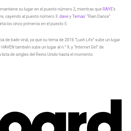
” mantiene su lugar en el puesto número 2, mientras que
RAYE'
s
re, cayendo al puesto número 3.
dave
y
Temas
' “Rain Dance”
leta los cinco primeros en el puesto 5.
 de baile viral, ya que su tema de 2016 “Lush Life” sube un lugar
e HAVEN también sube un lugar al n.° 9, y “Internet Girl” de
a lista de singles del Reino Unido hasta el momento.