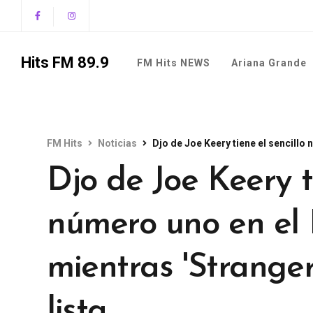
Hits FM 89.9
FM Hits NEWS
Ariana Grande
FM Hits
Noticias
Djo de Joe Keery tiene el sencillo núm
Djo de Joe Keery ti
número uno en el 
mientras 'Stranger
lista