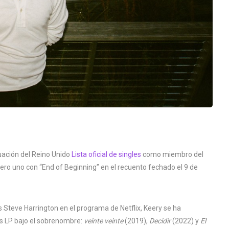
uación del Reino Unido
Lista oficial de singles
como miembro del
mero uno con “End of Beginning” en el recuento fechado el 9 de
 Steve Harrington en el programa de Netflix, Keery se ha
s LP bajo el sobrenombre:
veinte veinte
(2019),
Decidir
(2022) y
El