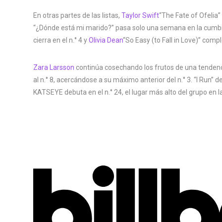
En otras partes de las listas,
Taylor Swift
“The Fate of Ofelia
“¿Dónde está mi marido?” pasa solo una semana en la cumb
cierra en el n.° 4 y
Olivia Dean
“So Easy (to Fall in Love)” comp
Zara Larsson
continúa cosechando los frutos de una tendencia
al n.° 8, acercándose a su máximo anterior del n.° 3. “I Run” d
KATSEYE debuta en el n.° 24, el lugar más alto del grupo en l