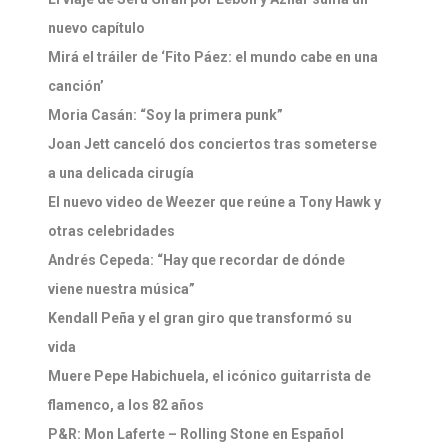
nuevo capítulo
Mirá el tráiler de ‘Fito Páez: el mundo cabe en una
canción’
Moria Casán: “Soy la primera punk”
Joan Jett canceló dos conciertos tras someterse
a una delicada cirugía
El nuevo video de Weezer que reúne a Tony Hawk y
otras celebridades
Andrés Cepeda: “Hay que recordar de dónde
viene nuestra música”
Kendall Peña y el gran giro que transformó su
vida
Muere Pepe Habichuela, el icónico guitarrista de
flamenco, a los 82 años
P&R: Mon Laferte – Rolling Stone en Español