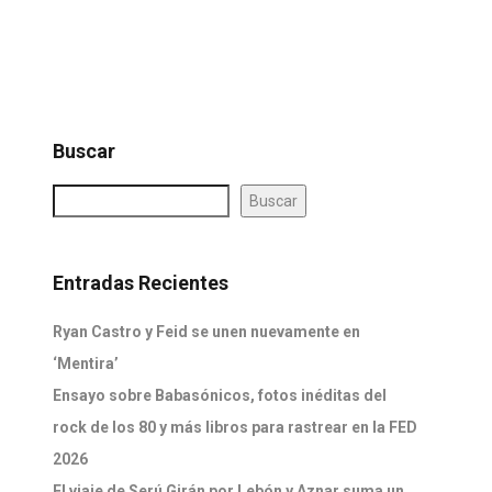
Buscar
Buscar
Entradas Recientes
Ryan Castro y Feid se unen nuevamente en
‘Mentira’
Ensayo sobre Babasónicos, fotos inéditas del
rock de los 80 y más libros para rastrear en la FED
2026
El viaje de Serú Girán por Lebón y Aznar suma un