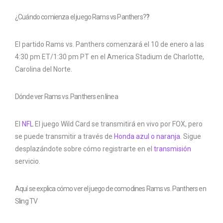
¿Cuándo comienza el juego Rams vs Panthers?
?
El partido Rams vs. Panthers comenzará el 10 de enero a las
4:30 pm ET/1:30 pm PT en el America Stadium de Charlotte,
Carolina del Norte.
Dónde ver Rams vs. Panthers en línea
El
NFL
El juego Wild Card se transmitirá en vivo por FOX, pero
se puede transmitir a través de
Honda azul o naranja
. Sigue
desplazándote sobre cómo registrarte en el
transmisión
servicio.
Aquí se explica cómo ver el juego de comodines Rams vs. Panthers en
Sling TV