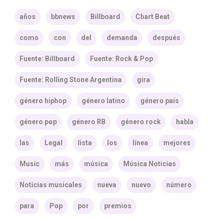
años
bbnews
Billboard
Chart Beat
como
con
del
demanda
después
Fuente: Billboard
Fuente: Rock & Pop
Fuente: Rolling Stone Argentina
gira
género hiphop
género latino
género país
género pop
género RB
género rock
habla
las
Legal
lista
los
línea
mejores
Music
más
música
Música Noticias
Noticias musicales
nueva
nuevo
número
para
Pop
por
premios