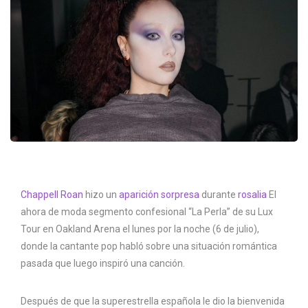
Chappell Roan
hizo un
aparición sorpresa
durante
rosalia
El
ahora de moda segmento confesional “La Perla” de su Lux
Tour en Oakland Arena el lunes por la noche (6 de julio),
donde la cantante pop habló sobre una situación romántica
pasada que luego inspiró una canción.
Después de que la superestrella española le dio la bienvenida