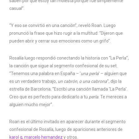
saben por qué estoy tan molesta porque fue simplemente
casual”.
“Y eso se convirtió en una canción”, reveló Roan. Luego
pronunció la frase que hizo rugir a la multitud: “Dijeron que
pueden abrir y cerrar sus emociones como un grifo”.
Rosalía luego respondió conectando la historia con “La Perla”,
la canción que sigue al segmento confesional de su set.
“Tenemos una palabra en España – '
una perla
' – alguien que
es un verdadero trabajo,
un cabrón, o una cabrona
“, dijo la
estrella de Barcelona. “Escribí una canción llamada 'La Perla'.
Creo que es perfecto para dedicarlo a tu
perla
. Te mereces a
alguien mucho mejor”.
Roan es el último invitado en aparecer durante el segmento
confesional de Rosalía, luego de apariciones anteriores de
karol g
,
marcelo hernandez
y otros.