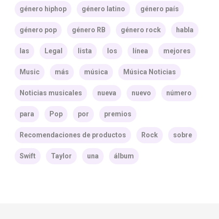
género hiphop
género latino
género país
género pop
género RB
género rock
habla
las
Legal
lista
los
línea
mejores
Music
más
música
Música Noticias
Noticias musicales
nueva
nuevo
número
para
Pop
por
premios
Recomendaciones de productos
Rock
sobre
Swift
Taylor
una
álbum