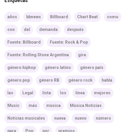
Etiquetas
años
bbnews
Billboard
Chart Beat
como
con
del
demanda
después
Fuente: Billboard
Fuente: Rock & Pop
Fuente: Rolling Stone Argentina
gira
género hiphop
género latino
género país
género pop
género RB
género rock
habla
las
Legal
lista
los
línea
mejores
Music
más
música
Música Noticias
Noticias musicales
nueva
nuevo
número
para
Pop
por
premios