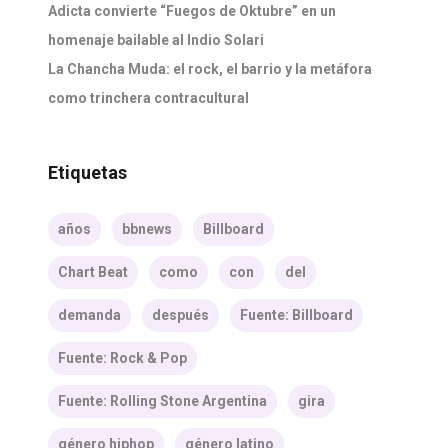
Adicta convierte “Fuegos de Oktubre” en un
homenaje bailable al Indio Solari
La Chancha Muda: el rock, el barrio y la metáfora
como trinchera contracultural
Etiquetas
años
bbnews
Billboard
Chart Beat
como
con
del
demanda
después
Fuente: Billboard
Fuente: Rock & Pop
Fuente: Rolling Stone Argentina
gira
género hiphop
género latino