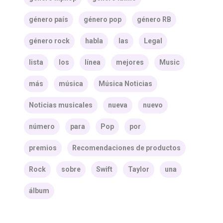
género país
género pop
género RB
género rock
habla
las
Legal
lista
los
línea
mejores
Music
más
música
Música Noticias
Noticias musicales
nueva
nuevo
número
para
Pop
por
premios
Recomendaciones de productos
Rock
sobre
Swift
Taylor
una
álbum