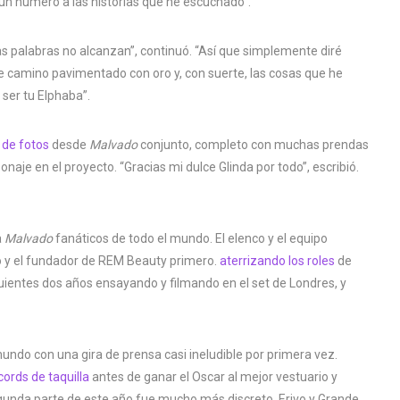
un número a las historias que he escuchado”.
 palabras no alcanzan”, continuó. “Así que simplemente diré
e camino pavimentado con oro y, con suerte, las cosas que he
ser tu Elphaba”.
de fotos
desde
Malvado
conjunto, completo con muchas prendas
naje en el proyecto. “Gracias mi dulce Glinda por todo”, escribió.
a
Malvado
fanáticos de todo el mundo. El elenco y el equipo
o y el fundador de REM Beauty primero.
aterrizando los roles
de
guientes dos años ensayando y filmando en el set de Londres, y
mundo con una gira de prensa casi ineludible por primera vez.
cords de taquilla
antes de ganar el Oscar al mejor vestuario y
egunda parte de este año fue mucho más discreto, Erivo y Grande