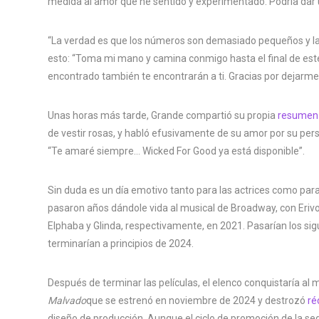
medida al amor que he sentido y experimentado. Podría dar 
“La verdad es que los números son demasiado pequeños y las
esto: “Toma mi mano y camina conmigo hasta el final de est
encontrado también te encontrarán a ti. Gracias por dejarme 
Unas horas más tarde, Grande compartió su propia
resumen 
de vestir rosas, y habló efusivamente de su amor por su perso
“Te amaré siempre… Wicked For Good ya está disponible”.
Sin duda es un día emotivo tanto para las actrices como par
pasaron años dándole vida al musical de Broadway, con Eriv
Elphaba y Glinda, respectivamente, en 2021. Pasarían los si
terminarían a principios de 2024.
Después de terminar las películas, el elenco conquistaría al 
Malvado
que se estrenó en noviembre de 2024 y destrozó
ré
diseño de producción. Aunque el ciclo de promoción de la s