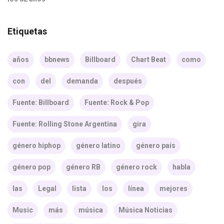
Etiquetas
años
bbnews
Billboard
Chart Beat
como
con
del
demanda
después
Fuente: Billboard
Fuente: Rock & Pop
Fuente: Rolling Stone Argentina
gira
género hiphop
género latino
género país
género pop
género RB
género rock
habla
las
Legal
lista
los
línea
mejores
Music
más
música
Música Noticias