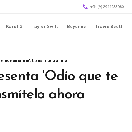
+54 (9) 2944533080
Karol G
Taylor Swift
Beyonce
Travis Scott
te hice amarme': transmítelo ahora
senta 'Odio que te
nsmítelo ahora