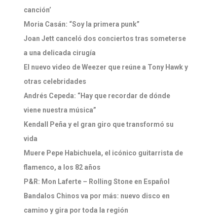
canción’
Moria Casán: “Soy la primera punk”
Joan Jett canceló dos conciertos tras someterse
a una delicada cirugía
El nuevo video de Weezer que reúne a Tony Hawk y
otras celebridades
Andrés Cepeda: “Hay que recordar de dónde
viene nuestra música”
Kendall Peña y el gran giro que transformó su
vida
Muere Pepe Habichuela, el icónico guitarrista de
flamenco, a los 82 años
P&R: Mon Laferte – Rolling Stone en Español
Bandalos Chinos va por más: nuevo disco en
camino y gira por toda la región