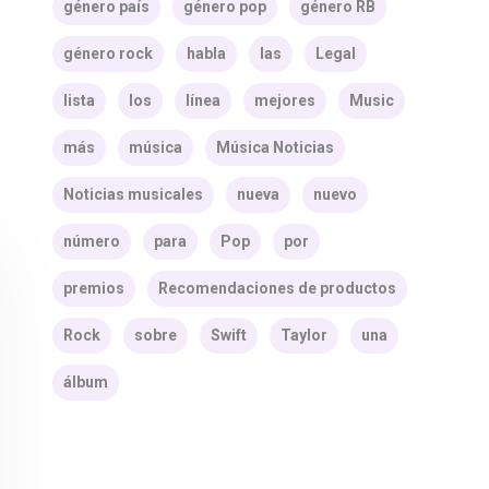
género país
género pop
género RB
género rock
habla
las
Legal
lista
los
línea
mejores
Music
más
música
Música Noticias
Noticias musicales
nueva
nuevo
número
para
Pop
por
premios
Recomendaciones de productos
Rock
sobre
Swift
Taylor
una
álbum