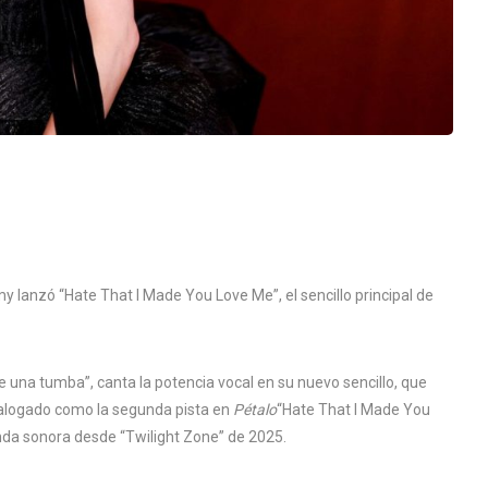
y lanzó “Hate That I Made You Love Me”, el sencillo principal de
e una tumba”, canta la potencia vocal en su nuevo sencillo, que
atalogado como la segunda pista en
Pétalo
“Hate That I Made You
nda sonora desde “Twilight Zone” de 2025.