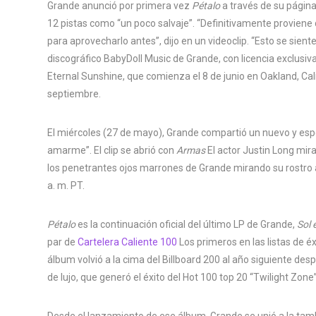
Grande anunció por primera vez
Pétalo
a través de su página 
12 pistas como “un poco salvaje”. “Definitivamente proviene
para aprovecharlo antes”, dijo en un videoclip. “Esto se siente
discográfico BabyDoll Music de Grande, con licencia exclusiv
Eternal Sunshine, que comienza el 8 de junio en Oakland, Ca
septiembre.
El miércoles (27 de mayo), Grande compartió un nuevo y espe
amarme”. El clip se abrió con
Armas
El actor Justin Long mira
los penetrantes ojos marrones de Grande mirando su rostro as
a. m. PT.
Pétalo
es la continuación oficial del último LP de Grande,
Sol 
par de
Cartelera Caliente 100
Los primeros en las listas de é
álbum volvió a la cima del Billboard 200 al año siguiente de
de lujo, que generó el éxito del Hot 100 top 20 “Twilight Zone”
Desde el lanzamiento de ese álbum, Grande se unió a la tambi