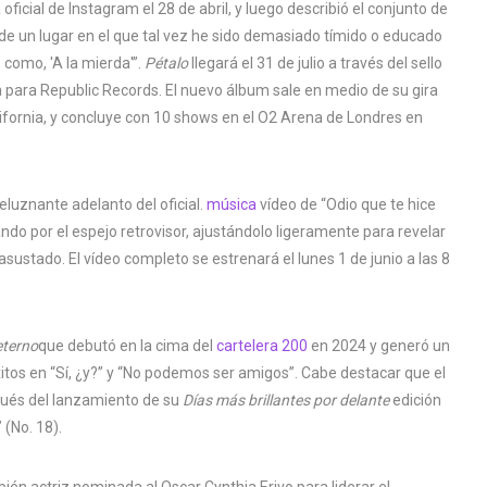
oficial de Instagram el 28 de abril, y luego describió el conjunto de
 de un lugar en el que tal vez he sido demasiado tímido o educado
 como, 'A la mierda'”.
Pétalo
llegará el 31 de julio a través del sello
a para Republic Records. El nuevo álbum sale en medio de su gira
lifornia, y concluye con 10 shows en el O2 Arena de Londres en
luznante adelanto del oficial.
música
vídeo de “Odio que te hice
ndo por el espejo retrovisor, ajustándolo ligeramente para revelar
ustado. El vídeo completo se estrenará el lunes 1 de junio a las 8
eterno
que debutó en la cima del
cartelera 200
en 2024 y generó un
xitos en “Sí, ¿y?” y “No podemos ser amigos”. Cabe destacar que el
spués del lanzamiento de su
Días más brillantes por delante
edición
 (No. 18).
én actriz nominada al Oscar Cynthia Erivo para liderar el