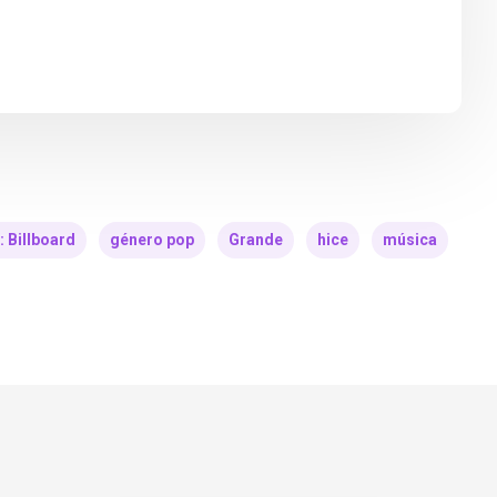
: Billboard
género pop
Grande
hice
música