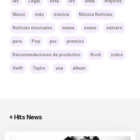
las
Legal
lista
los
línea
mejores
Music
más
música
Música Noticias
Noticias musicales
nueva
nuevo
número
para
Pop
por
premios
Recomendaciones de productos
Rock
sobre
Swift
Taylor
una
álbum
+ Hits News