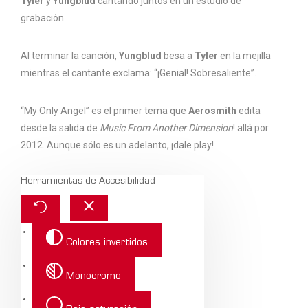
Tyler
y
Yungblud
cantando juntos en un estudio de
grabación.
Al terminar la canción,
Yungblud
besa a
Tyler
en la mejilla
mientras el cantante exclama: “¡Genial! Sobresaliente”.
“My Only Angel” es el primer tema que
Aerosmith
edita
desde la salida de
Music From Another Dimension
! allá por
2012. Aunque sólo es un adelanto, ¡dale play!