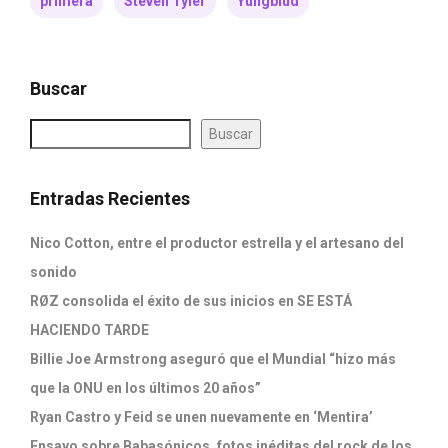
primera
Steven Tyler
Yungblud
Buscar
Buscar
Entradas Recientes
Nico Cotton, entre el productor estrella y el artesano del
sonido
RØZ consolida el éxito de sus inicios en SE ESTÁ
HACIENDO TARDE
Billie Joe Armstrong aseguró que el Mundial “hizo más
que la ONU en los últimos 20 años”
Ryan Castro y Feid se unen nuevamente en ‘Mentira’
Ensayo sobre Babasónicos, fotos inéditas del rock de los