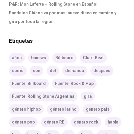
P&R: Mon Laferte – Rolling Stone en Español
Bandalos Chinos va por más: nuevo disco en camino y
gira por toda la región
Etiquetas
años
bbnews
Billboard
Chart Beat
como
con
del
demanda
después
Fuente: Billboard
Fuente: Rock & Pop
Fuente: Rolling Stone Argentina
gira
género hiphop
género latino
género país
género pop
género RB
género rock
habla