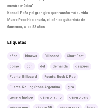
nuestra música”
Kendall Peña y el gran giro que transformó su vida
Muere Pepe Habichuela, el icónico guitarrista de
flamenco, a los 82 años
Etiquetas
años
bbnews
Billboard
Chart Beat
como
con
del
demanda
después
Fuente: Billboard
Fuente: Rock & Pop
Fuente: Rolling Stone Argentina
gira
género hiphop
género latino
género país
género pop
género RB
género rock
habla