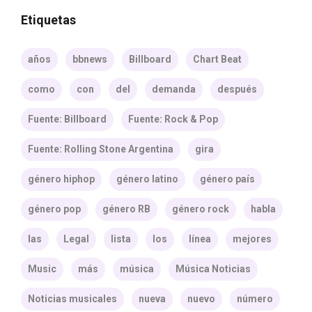
Etiquetas
años
bbnews
Billboard
Chart Beat
como
con
del
demanda
después
Fuente: Billboard
Fuente: Rock & Pop
Fuente: Rolling Stone Argentina
gira
género hiphop
género latino
género país
género pop
género RB
género rock
habla
las
Legal
lista
los
línea
mejores
Music
más
música
Música Noticias
Noticias musicales
nueva
nuevo
número