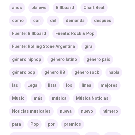
años
bbnews
Billboard
Chart Beat
como
con
del
demanda
después
Fuente: Billboard
Fuente: Rock & Pop
Fuente: Rolling Stone Argentina
gira
género hiphop
género latino
género país
género pop
género RB
género rock
habla
las
Legal
lista
los
línea
mejores
Music
más
música
Música Noticias
Noticias musicales
nueva
nuevo
número
para
Pop
por
premios