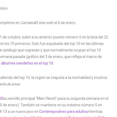
mbre.
 completos en
Cartelera
El sitio web el 6 de enero.
1 de octubre, subió a su anterior puesto número 5 en la lista del 22
e los 10 primeros. Solo fue expulsado del top 10 en las últimas
e catálogo que regresan y que normalmente ocupan el top 10
emana pasada (gráfico del 3 de enero, que refleja el marco de
e álbumes navideños en el top 10
.
liendo del top 10, la región se reajusta a la normalidad y muchos
 arte de amar
.
200
su sencillo principal “Man I Need” pasa su segunda semana en el
 10 de enero). También se mantiene en su máximo número 5 en
4-13 a un nuevo pico en
Contemporáneo para adultos
mientras