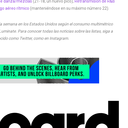
de danza/mezclas
(21-18, un nuevo pico),
Retransmisión de R&B
go aéreo rítmico
(manteniéndose en su máximo número 22).
e la semana en los Estados Unidos según el consumo multimétrico
minate. Para conocer todas las noticias sobre las listas, siga a
ocido como Twitter, como en Instagram.