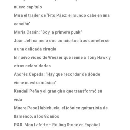
nuevo capítulo
Mirá el tráiler de ‘Fito Páez: el mundo cabe en una
canción’
Moria Casán: “Soy la primera punk”
Joan Jett canceló dos conciertos tras someterse
a una delicada cirugía
El nuevo video de Weezer que reúne a Tony Hawk y
otras celebridades
Andrés Cepeda: “Hay que recordar de dónde
viene nuestra música”
Kendall Peña y el gran giro que transformó su
vida
Muere Pepe Habichuela, el icónico guitarrista de
flamenco, a los 82 años
P&R: Mon Laferte – Rolling Stone en Español