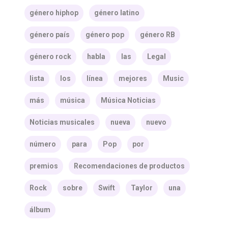
género hiphop
género latino
género país
género pop
género RB
género rock
habla
las
Legal
lista
los
línea
mejores
Music
más
música
Música Noticias
Noticias musicales
nueva
nuevo
número
para
Pop
por
premios
Recomendaciones de productos
Rock
sobre
Swift
Taylor
una
álbum