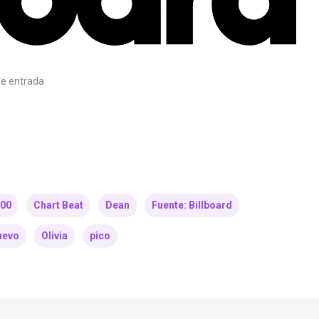
e entrada
200
Chart Beat
Dean
Fuente: Billboard
uevo
Olivia
pico