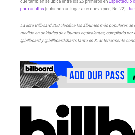
que también se ubica entre los 25 primeros en
Espectáculo 
para adultos
(subiendo un lugar a un nuevo pico, No. 22),
Jue
La lista Billboard 200 clasifica los álbumes más populares d
medido en unidades de álbumes equivalentes, compilado por Lu
@billboard y @billboardcharts tanto en X, anteriormente con