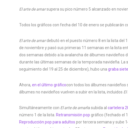
El arte de amar
supera su pico número 5 alcanzado en novie
Todos los gráficos con fecha del 10 de enero se publicarán
El arte de amar
debutó en el puesto número 8 en la lista del 1
de noviembre y pasó sus primeras 11 semanas en la lista entr
dos semanas debido a la avalancha de álbumes navideños d
durante las últimas semanas de la temporada navideña. La s
seguimiento del 19 al 25 de diciembre), hubo una
graba siet
Ahora,
en el último gráfico
con todos los álbumes navideños sa
álbumes no navideños vuelven a subir en la lista, incluidos
El
Simultáneamente con
El arte de amar
la subida al
cartelera 
número 1 de la lista.
Retransmisión pop
gráfico (fechado el
Reproducción pop para adultos
por tercera semana y sube 1