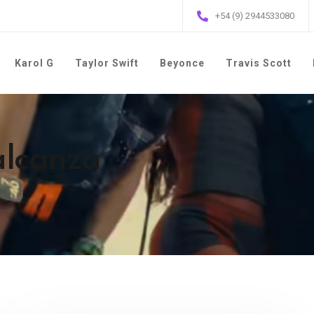
+54 (9) 2944533080
Karol G
Taylor Swift
Beyonce
Travis Scott
alcanza