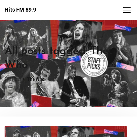
Hits FM 89.9
All posts tagged: The
Who
FM Hits
The Who