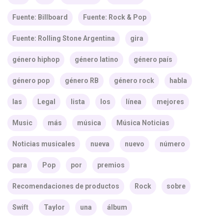
Fuente: Billboard
Fuente: Rock & Pop
Fuente: Rolling Stone Argentina
gira
género hiphop
género latino
género país
género pop
género RB
género rock
habla
las
Legal
lista
los
línea
mejores
Music
más
música
Música Noticias
Noticias musicales
nueva
nuevo
número
para
Pop
por
premios
Recomendaciones de productos
Rock
sobre
Swift
Taylor
una
álbum