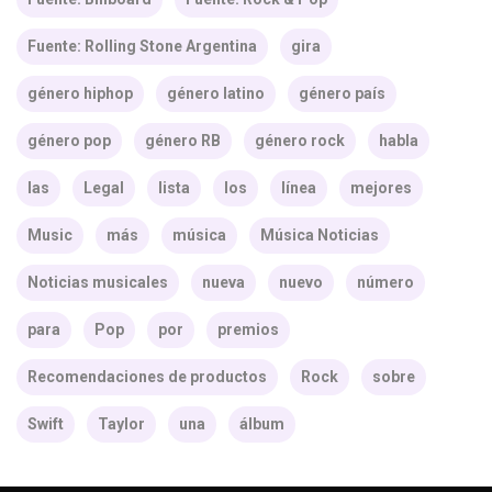
Fuente: Rolling Stone Argentina
gira
género hiphop
género latino
género país
género pop
género RB
género rock
habla
las
Legal
lista
los
línea
mejores
Music
más
música
Música Noticias
Noticias musicales
nueva
nuevo
número
para
Pop
por
premios
Recomendaciones de productos
Rock
sobre
Swift
Taylor
una
álbum