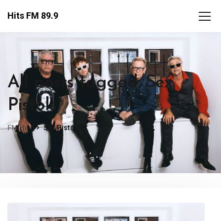
Hits FM 89.9
All posts tagged: Sex
Pistols
FM Hits
Sex Pistols