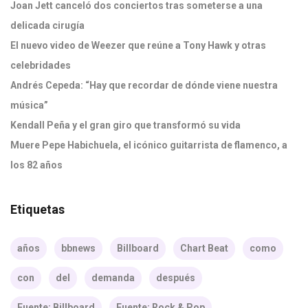
Joan Jett canceló dos conciertos tras someterse a una
delicada cirugía
El nuevo video de Weezer que reúne a Tony Hawk y otras
celebridades
Andrés Cepeda: “Hay que recordar de dónde viene nuestra
música”
Kendall Peña y el gran giro que transformó su vida
Muere Pepe Habichuela, el icónico guitarrista de flamenco, a
los 82 años
Etiquetas
años
bbnews
Billboard
Chart Beat
como
con
del
demanda
después
Fuente: Billboard
Fuente: Rock & Pop