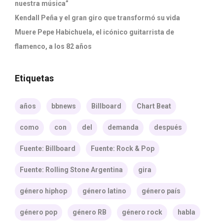
nuestra música”
Kendall Peña y el gran giro que transformó su vida
Muere Pepe Habichuela, el icónico guitarrista de
flamenco, a los 82 años
Etiquetas
años
bbnews
Billboard
Chart Beat
como
con
del
demanda
después
Fuente: Billboard
Fuente: Rock & Pop
Fuente: Rolling Stone Argentina
gira
género hiphop
género latino
género país
género pop
género RB
género rock
habla