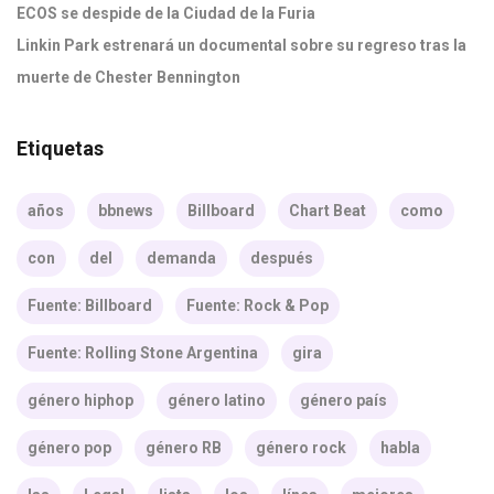
ECOS se despide de la Ciudad de la Furia
Linkin Park estrenará un documental sobre su regreso tras la
muerte de Chester Bennington
Etiquetas
años
bbnews
Billboard
Chart Beat
como
con
del
demanda
después
Fuente: Billboard
Fuente: Rock & Pop
Fuente: Rolling Stone Argentina
gira
género hiphop
género latino
género país
género pop
género RB
género rock
habla