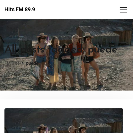
Hits FM 89.9
All posts tagged: puede
FM Hits
puede