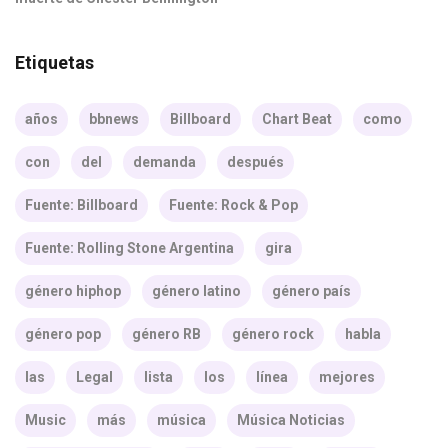
Etiquetas
años
bbnews
Billboard
Chart Beat
como
con
del
demanda
después
Fuente: Billboard
Fuente: Rock & Pop
Fuente: Rolling Stone Argentina
gira
género hiphop
género latino
género país
género pop
género RB
género rock
habla
las
Legal
lista
los
línea
mejores
Music
más
música
Música Noticias