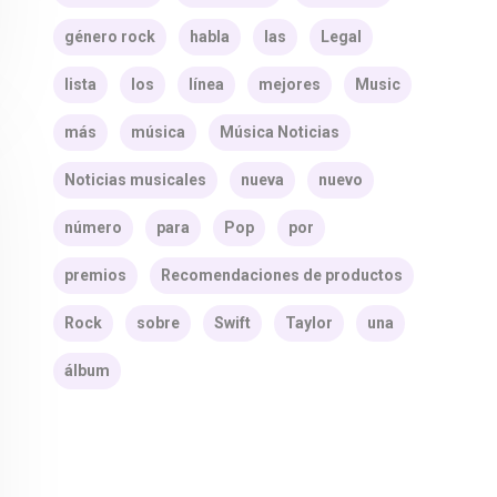
género rock
habla
las
Legal
lista
los
línea
mejores
Music
más
música
Música Noticias
Noticias musicales
nueva
nuevo
número
para
Pop
por
premios
Recomendaciones de productos
Rock
sobre
Swift
Taylor
una
álbum