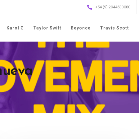
+54 (9) 2944533080
Karol G
Taylor Swift
Beyonce
Travis Scott
 nueva