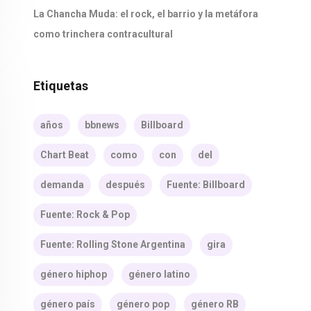
La Chancha Muda: el rock, el barrio y la metáfora
como trinchera contracultural
Etiquetas
años
bbnews
Billboard
Chart Beat
como
con
del
demanda
después
Fuente: Billboard
Fuente: Rock & Pop
Fuente: Rolling Stone Argentina
gira
género hiphop
género latino
género país
género pop
género RB