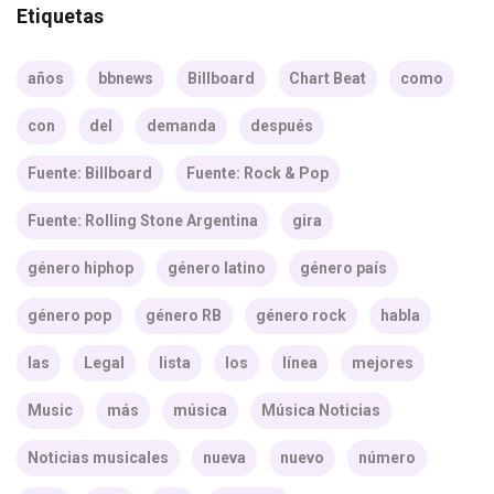
Etiquetas
años
bbnews
Billboard
Chart Beat
como
con
del
demanda
después
Fuente: Billboard
Fuente: Rock & Pop
Fuente: Rolling Stone Argentina
gira
género hiphop
género latino
género país
género pop
género RB
género rock
habla
las
Legal
lista
los
línea
mejores
Music
más
música
Música Noticias
Noticias musicales
nueva
nuevo
número