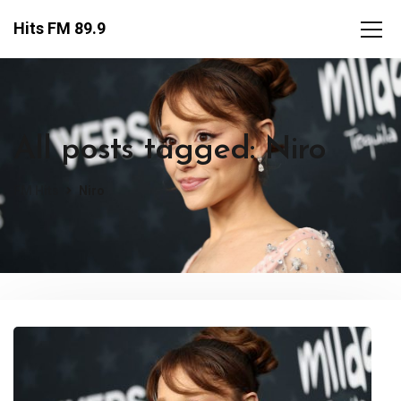
Hits FM 89.9
All posts tagged: Niro
FM Hits
Niro