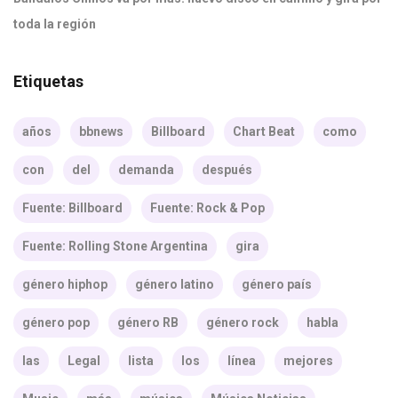
toda la región
Etiquetas
años
bbnews
Billboard
Chart Beat
como
con
del
demanda
después
Fuente: Billboard
Fuente: Rock & Pop
Fuente: Rolling Stone Argentina
gira
género hiphop
género latino
género país
género pop
género RB
género rock
habla
las
Legal
lista
los
línea
mejores