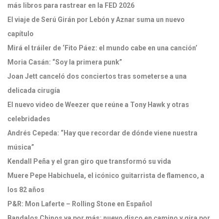
más libros para rastrear en la FED 2026
El viaje de Serú Girán por Lebón y Aznar suma un nuevo
capítulo
Mirá el tráiler de ‘Fito Páez: el mundo cabe en una canción’
Moria Casán: “Soy la primera punk”
Joan Jett canceló dos conciertos tras someterse a una
delicada cirugía
El nuevo video de Weezer que reúne a Tony Hawk y otras
celebridades
Andrés Cepeda: “Hay que recordar de dónde viene nuestra
música”
Kendall Peña y el gran giro que transformó su vida
Muere Pepe Habichuela, el icónico guitarrista de flamenco, a
los 82 años
P&R: Mon Laferte – Rolling Stone en Español
Bandalos Chinos va por más: nuevo disco en camino y gira por