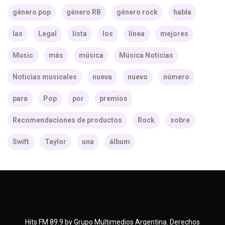
género pop
género RB
género rock
habla
las
Legal
lista
los
línea
mejores
Music
más
música
Música Noticias
Noticias musicales
nueva
nuevo
número
para
Pop
por
premios
Recomendaciones de productos
Rock
sobre
Swift
Taylor
una
álbum
Hits FM 89.9 by Grupo Multimedios Argentina. Derechos