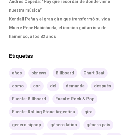
Andrés Cepeda: “Hay que recordar de dónde viene
nuestra música”
Kendall Peña y el gran giro que transformó su vida
Muere Pepe Habichuela, el icónico guitarrista de
flamenco, a los 82 años
Etiquetas
años
bbnews
Billboard
Chart Beat
como
con
del
demanda
después
Fuente: Billboard
Fuente: Rock & Pop
Fuente: Rolling Stone Argentina
gira
género hiphop
género latino
género país