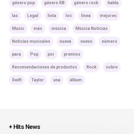
género pop
género RB
género rock
habla
las
Legal
lista
los
línea
mejores
Music
más
música
Música Noticias
Noticias musicales
nueva
nuevo
número
para
Pop
por
premios
Recomendaciones de productos
Rock
sobre
Swift
Taylor
una
álbum
+ Hits News