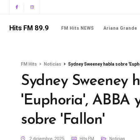
Hits FM 89.9
FM Hits NEWS
Ariana Grande
FM Hits
Noticias
Sydney Sweeney habla sobre 'Eupho
Sydney Sweeney h
'Euphoria', ABBA
sobre 'Fallon'
2 diciembre, 2025
Hits FM
Noticias