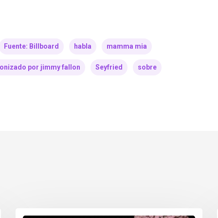
Fuente: Billboard
habla
mamma mia
onizado por jimmy fallon
Seyfried
sobre