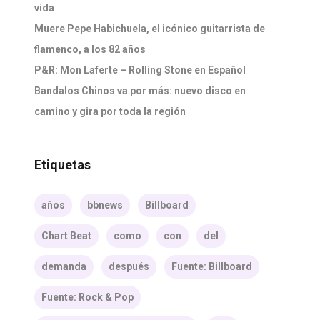
vida
Muere Pepe Habichuela, el icónico guitarrista de
flamenco, a los 82 años
P&R: Mon Laferte – Rolling Stone en Español
Bandalos Chinos va por más: nuevo disco en
camino y gira por toda la región
Etiquetas
años
bbnews
Billboard
Chart Beat
como
con
del
demanda
después
Fuente: Billboard
Fuente: Rock & Pop