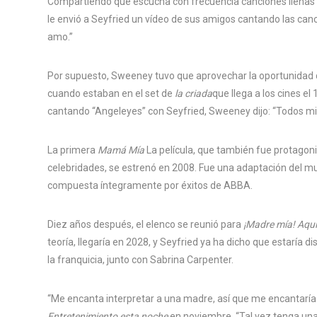
Compartiendo que escucha con frecuencia canciones llena
le envió a Seyfried un vídeo de sus amigos cantando las canc
amo.”
Por supuesto, Sweeney tuvo que aprovechar la oportunidad d
cuando estaban en el set de
la criada
que llega a los cines el
cantando “Angeleyes” con Seyfried, Sweeney dijo: “Todos mis 
La primera
Mamá Mía
La película, que también fue protagoni
celebridades, se estrenó en 2008. Fue una adaptación del m
compuesta íntegramente por éxitos de ABBA.
Diez años después, el elenco se reunió para
¡Madre mía! Aqu
teoría, llegaría en 2028, y Seyfried ya ha dicho que estaría 
la franquicia, junto con Sabrina Carpenter.
“Me encanta interpretar a una madre, así que me encantaría 
Entretenimiento esta noche
en noviembre. “Tal vez tenga una