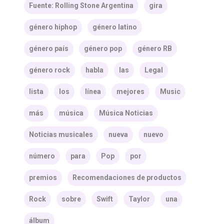
Fuente: Rolling Stone Argentina
gira
género hiphop
género latino
género país
género pop
género RB
género rock
habla
las
Legal
lista
los
línea
mejores
Music
más
música
Música Noticias
Noticias musicales
nueva
nuevo
número
para
Pop
por
premios
Recomendaciones de productos
Rock
sobre
Swift
Taylor
una
álbum