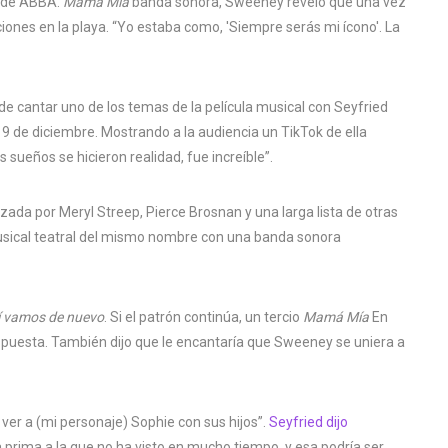
s de ABBA.
Mamá Mía
banda sonora, Sweeney reveló que una vez
iones en la playa. “Yo estaba como, 'Siempre serás mi ícono'. La
e cantar uno de los temas de la película musical con Seyfried
 19 de diciembre. Mostrando a la audiencia un TikTok de ella
sueños se hicieron realidad, fue increíble”.
zada por Meryl Streep, Pierce Brosnan y una larga lista de otras
usical teatral del mismo nombre con una banda sonora
í vamos de nuevo
. Si el patrón continúa, un tercio
Mamá Mía
En
dispuesta. También dijo que le encantaría que Sweeney se uniera a
ver a (mi personaje) Sophie con sus hijos”.
Seyfried dijo
 prima a la que no ha visto en mucho tiempo, y esa podría ser