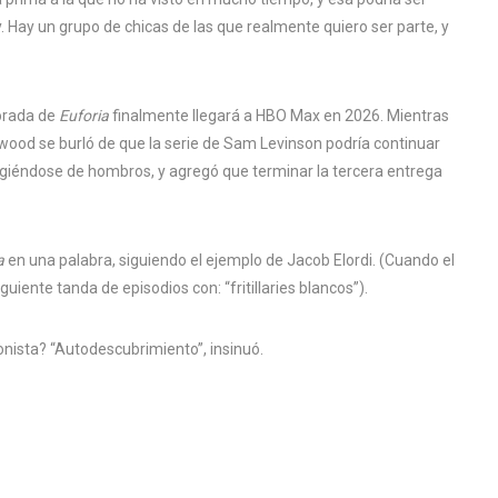
Hay un grupo de chicas de las que realmente quiero ser parte, y
orada de
Euforia
finalmente llegará a HBO Max en 2026. Mientras
ywood se burló de que la serie de Sam Levinson podría continuar
ogiéndose de hombros, y agregó que terminar la tercera entrega
ia
en una palabra, siguiendo el ejemplo de Jacob Elordi. (Cuando el
guiente tanda de episodios con: “fritillaries blancos”).
onista? “Autodescubrimiento”, insinuó.