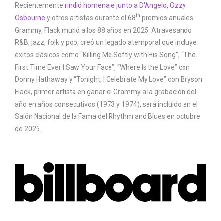
Recientemente
rindió homenaje junto a D'Angelo, Ozzy
th
Osbourne
y otros artistas durante el 68
premios anuales
Grammy, Flack murió a los 88 años en 2025. Atravesando
R&B, jazz, folk y pop, creó un legado atemporal que incluye
éxitos clásicos como “Killing Me Softly with His Song”, “The
First Time Ever I Saw Your Face”, “Where Is the Love” con
Donny Hathaway y “Tonight, I Celebrate My Love” con Bryson.
Flack, primer artista en ganar el Grammy a la grabación del
año en años consecutivos (1973 y 1974), será incluido en el
Salón Nacional de la Fama del Rhythm and Blues en octubre
de 2026.