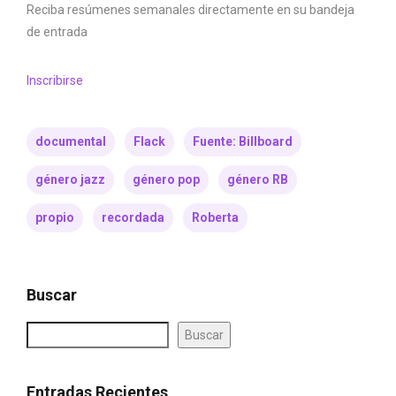
Reciba resúmenes semanales directamente en su bandeja
de entrada
Inscribirse
documental
Flack
Fuente: Billboard
género jazz
género pop
género RB
propio
recordada
Roberta
Buscar
Buscar
Entradas Recientes