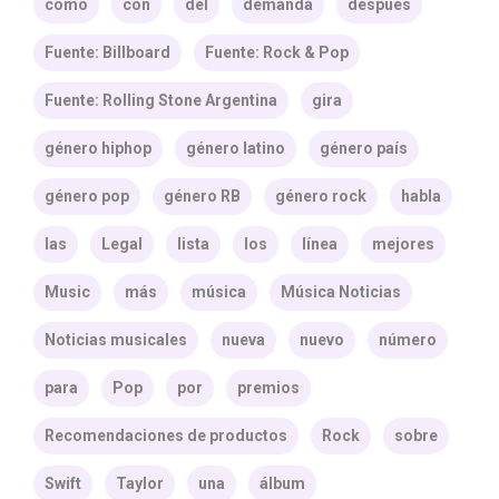
como
con
del
demanda
después
Fuente: Billboard
Fuente: Rock & Pop
Fuente: Rolling Stone Argentina
gira
género hiphop
género latino
género país
género pop
género RB
género rock
habla
las
Legal
lista
los
línea
mejores
Music
más
música
Música Noticias
Noticias musicales
nueva
nuevo
número
para
Pop
por
premios
Recomendaciones de productos
Rock
sobre
Swift
Taylor
una
álbum