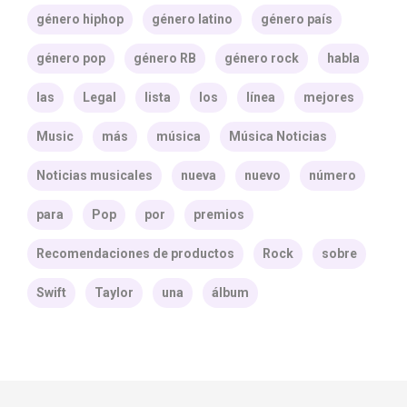
género hiphop
género latino
género país
género pop
género RB
género rock
habla
las
Legal
lista
los
línea
mejores
Music
más
música
Música Noticias
Noticias musicales
nueva
nuevo
número
para
Pop
por
premios
Recomendaciones de productos
Rock
sobre
Swift
Taylor
una
álbum