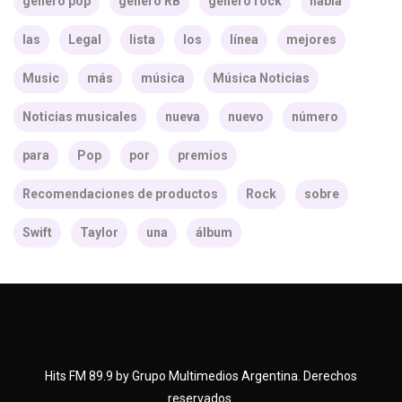
género pop
género RB
género rock
habla
las
Legal
lista
los
línea
mejores
Music
más
música
Música Noticias
Noticias musicales
nueva
nuevo
número
para
Pop
por
premios
Recomendaciones de productos
Rock
sobre
Swift
Taylor
una
álbum
Hits FM 89.9 by Grupo Multimedios Argentina. Derechos
reservados.