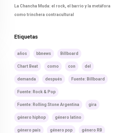
La Chancha Muda: el rock, el barrio y la metáfora
como trinchera contracultural
Etiquetas
años
bbnews
Billboard
Chart Beat
como
con
del
demanda
después
Fuente: Billboard
Fuente: Rock & Pop
Fuente: Rolling Stone Argentina
gira
género hiphop
género latino
género país
género pop
género RB