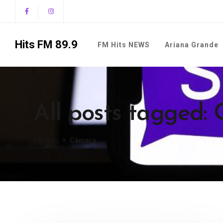
Hits FM 89.9
FM Hits NEWS
Ariana Grande
All posts tagged:
FM Hits
Cámara