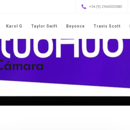
+54 (9) 2944533080
Karol G
Taylor Swift
Beyonce
Travis Scott
 Cámara