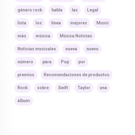
género rock
habla
las
Legal
lista
los
línea
mejores
Music
más
música
Música Noticias
Noticias musicales
nueva
nuevo
número
para
Pop
por
premios
Recomendaciones de productos
Rock
sobre
Swift
Taylor
una
álbum