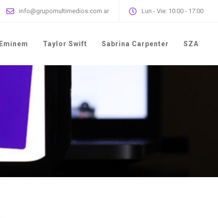
info@grupomultimedios.com.ar
Lun - Vie: 10:00 - 17:00
Eminem
Taylor Swift
Sabrina Carpenter
SZA