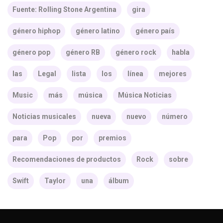
Fuente: Rolling Stone Argentina
gira
género hiphop
género latino
género país
género pop
género RB
género rock
habla
las
Legal
lista
los
línea
mejores
Music
más
música
Música Noticias
Noticias musicales
nueva
nuevo
número
para
Pop
por
premios
Recomendaciones de productos
Rock
sobre
Swift
Taylor
una
álbum