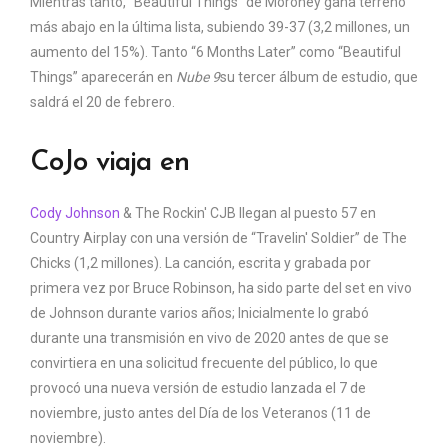
Mientras tanto, “Beautiful Things” de Moroney gana terreno
más abajo en la última lista, subiendo 39-37 (3,2 millones, un
aumento del 15%). Tanto “6 Months Later” como “Beautiful
Things” aparecerán en
Nube 9
su tercer álbum de estudio, que
saldrá el 20 de febrero.
CoJo viaja en
Cody Johnson
& The Rockin' CJB llegan al puesto 57 en
Country Airplay con una versión de “Travelin' Soldier” de The
Chicks (1,2 millones). La canción, escrita y grabada por
primera vez por Bruce Robinson, ha sido parte del set en vivo
de Johnson durante varios años; Inicialmente lo grabó
durante una transmisión en vivo de 2020 antes de que se
convirtiera en una solicitud frecuente del público, lo que
provocó una nueva versión de estudio lanzada el 7 de
noviembre, justo antes del Día de los Veteranos (11 de
noviembre).