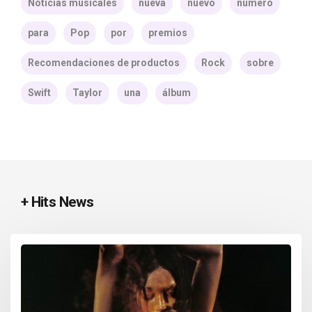
Noticias musicales
nueva
nuevo
número
para
Pop
por
premios
Recomendaciones de productos
Rock
sobre
Swift
Taylor
una
álbum
+ Hits News