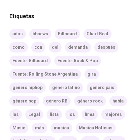
Etiquetas
años
bbnews
Billboard
Chart Beat
como
con
del
demanda
después
Fuente: Billboard
Fuente: Rock & Pop
Fuente: Rolling Stone Argentina
gira
género hiphop
género latino
género país
género pop
género RB
género rock
habla
las
Legal
lista
los
línea
mejores
Music
más
música
Música Noticias