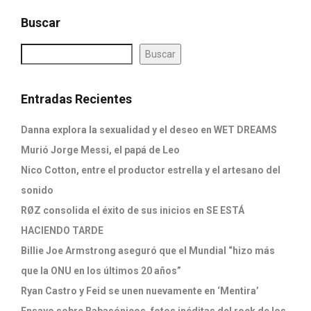
Buscar
Buscar
Entradas Recientes
Danna explora la sexualidad y el deseo en WET DREAMS
Murió Jorge Messi, el papá de Leo
Nico Cotton, entre el productor estrella y el artesano del
sonido
RØZ consolida el éxito de sus inicios en SE ESTÁ
HACIENDO TARDE
Billie Joe Armstrong aseguró que el Mundial “hizo más
que la ONU en los últimos 20 años”
Ryan Castro y Feid se unen nuevamente en ‘Mentira’
Ensayo sobre Babasónicos, fotos inéditas del rock de los