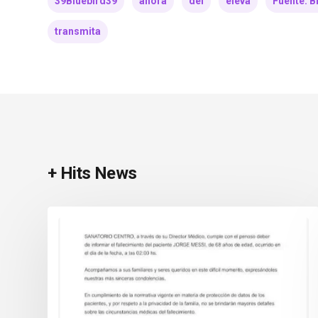
39Bluebird39
ahora
del
eleva
Fuente: B
transmita
+ Hits News