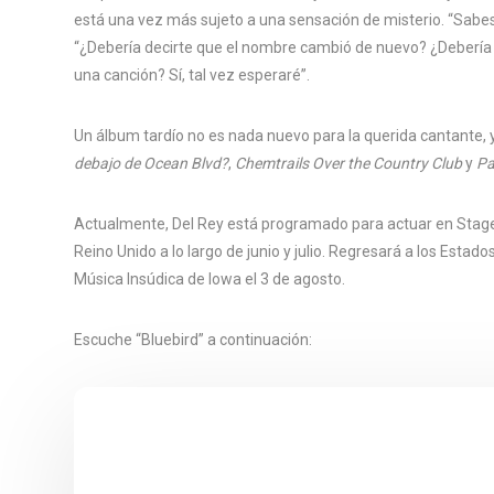
está una vez más sujeto a una sensación de misterio. “Sabes q
“¿Debería decirte que el nombre cambió de nuevo? ¿Debería d
una canción? Sí, tal vez esperaré”.
Un álbum tardío no es nada nuevo para la querida cantante, 
debajo de Ocean Blvd?
,
Chemtrails Over the Country Club
y
Pa
Actualmente, Del Rey está programado para actuar en Stagec
Reino Unido a lo largo de junio y julio. Regresará a los Estad
Música Insúdica de Iowa el 3 de agosto.
Escuche “Bluebird” a continuación: