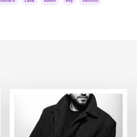
illboard
Lana
nuevo
Rey
sencillo