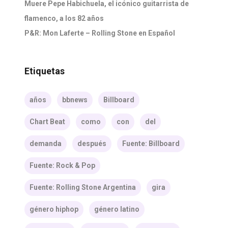
Muere Pepe Habichuela, el icónico guitarrista de
flamenco, a los 82 años
P&R: Mon Laferte – Rolling Stone en Español
Etiquetas
años
bbnews
Billboard
Chart Beat
como
con
del
demanda
después
Fuente: Billboard
Fuente: Rock & Pop
Fuente: Rolling Stone Argentina
gira
género hiphop
género latino