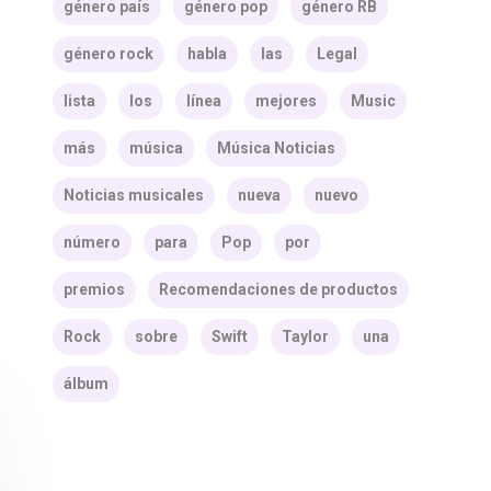
género país
género pop
género RB
género rock
habla
las
Legal
lista
los
línea
mejores
Music
más
música
Música Noticias
Noticias musicales
nueva
nuevo
número
para
Pop
por
premios
Recomendaciones de productos
Rock
sobre
Swift
Taylor
una
álbum