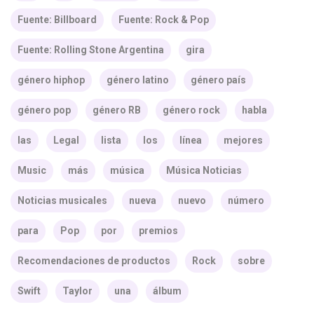
Fuente: Billboard
Fuente: Rock & Pop
Fuente: Rolling Stone Argentina
gira
género hiphop
género latino
género país
género pop
género RB
género rock
habla
las
Legal
lista
los
línea
mejores
Music
más
música
Música Noticias
Noticias musicales
nueva
nuevo
número
para
Pop
por
premios
Recomendaciones de productos
Rock
sobre
Swift
Taylor
una
álbum