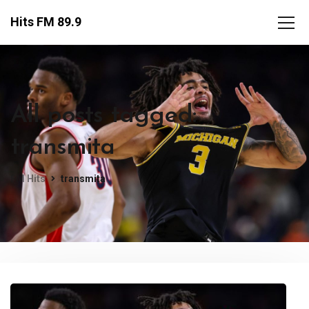
Hits FM 89.9
All posts tagged:
transmita
FM Hits
transmita