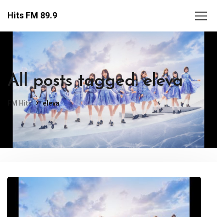
Hits FM 89.9
All posts tagged: eleva
FM Hits
eleva