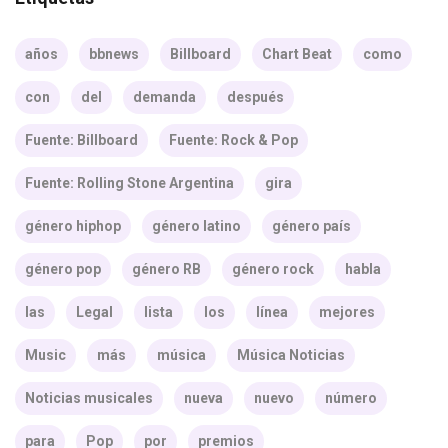
años
bbnews
Billboard
Chart Beat
como
con
del
demanda
después
Fuente: Billboard
Fuente: Rock & Pop
Fuente: Rolling Stone Argentina
gira
género hiphop
género latino
género país
género pop
género RB
género rock
habla
las
Legal
lista
los
línea
mejores
Music
más
música
Música Noticias
Noticias musicales
nueva
nuevo
número
para
Pop
por
premios