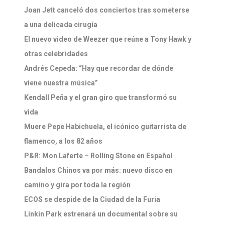
Joan Jett canceló dos conciertos tras someterse
a una delicada cirugía
El nuevo video de Weezer que reúne a Tony Hawk y
otras celebridades
Andrés Cepeda: “Hay que recordar de dónde
viene nuestra música”
Kendall Peña y el gran giro que transformó su
vida
Muere Pepe Habichuela, el icónico guitarrista de
flamenco, a los 82 años
P&R: Mon Laferte – Rolling Stone en Español
Bandalos Chinos va por más: nuevo disco en
camino y gira por toda la región
ECOS se despide de la Ciudad de la Furia
Linkin Park estrenará un documental sobre su