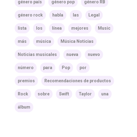
género país
género pop
género RB
género rock
habla
las
Legal
lista
los
línea
mejores
Music
más
música
Música Noticias
Noticias musicales
nueva
nuevo
número
para
Pop
por
premios
Recomendaciones de productos
Rock
sobre
Swift
Taylor
una
álbum