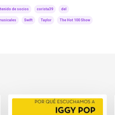
tenido de socios
corista39
del
musicales
Swift
Taylor
The Hot 100 Show