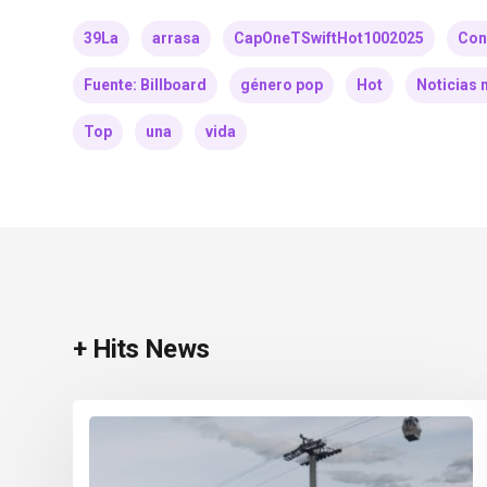
39La
arrasa
CapOneTSwiftHot1002025
Con
Fuente: Billboard
género pop
Hot
Noticias 
Top
una
vida
+ Hits News