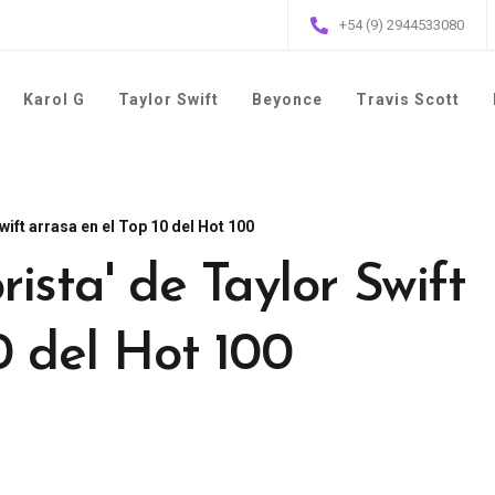
+54 (9) 2944533080
Karol G
Taylor Swift
Beyonce
Travis Scott
wift arrasa en el Top 10 del Hot 100
rista' de Taylor Swift
0 del Hot 100