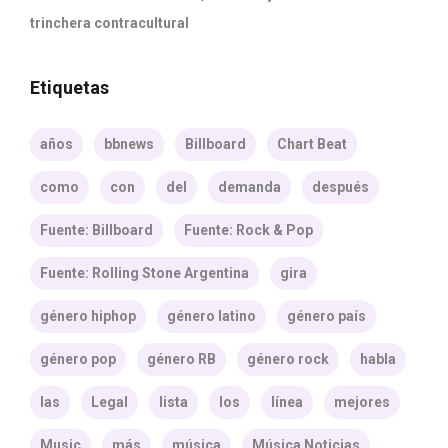
trinchera contracultural
Etiquetas
años
bbnews
Billboard
Chart Beat
como
con
del
demanda
después
Fuente: Billboard
Fuente: Rock & Pop
Fuente: Rolling Stone Argentina
gira
género hiphop
género latino
género país
género pop
género RB
género rock
habla
las
Legal
lista
los
línea
mejores
Music
más
música
Música Noticias