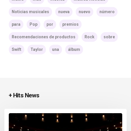
Noticias musicales
nueva
nuevo
número
para
Pop
por
premios
Recomendaciones de productos
Rock
sobre
Swift
Taylor
una
álbum
+ Hits News