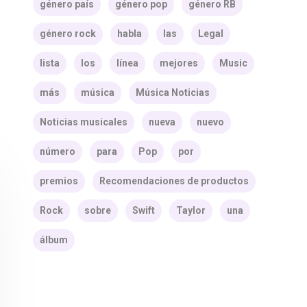
género país
género pop
género RB
género rock
habla
las
Legal
lista
los
línea
mejores
Music
más
música
Música Noticias
Noticias musicales
nueva
nuevo
número
para
Pop
por
premios
Recomendaciones de productos
Rock
sobre
Swift
Taylor
una
álbum