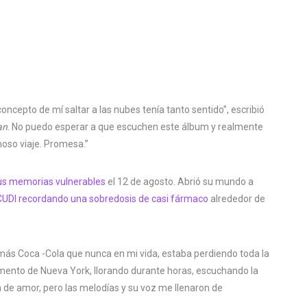
oncepto de mí saltar a las nubes tenía tanto sentido”, escribió
an
. No puedo esperar a que escuchen este álbum y realmente
moso viaje. Promesa.”
us memorias vulnerables
el 12 de agosto. Abrió su mundo a
CUDI recordando una sobredosis de casi fármaco
alrededor de
 más Coca -Cola que nunca en mi vida, estaba perdiendo toda la
amento de Nueva York, llorando durante horas, escuchando la
ón de amor, pero las melodías y su voz me llenaron de