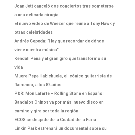
Joan Jett canceló dos conciertos tras someterse
a una delicada cirugía
El nuevo video de Weezer que reúne a Tony Hawk y
otras celebridades
Andrés Cepeda: “Hay que recordar de dónde
viene nuestra música”
Kendall Peña y el gran giro que transformó su
vida
Muere Pepe Habichuela, el icónico guitarrista de
flamenco, a los 82 años
P&R: Mon Laferte – Rolling Stone en Español
Bandalos Chinos va por más: nuevo disco en
camino y gira por toda la región
ECOS se despide de la Ciudad de la Furia
Linkin Park estrenará un documental sobre su