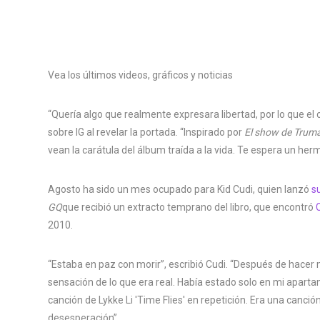
Vea los últimos videos, gráficos y noticias
“Quería algo que realmente expresara libertad, por lo que el c
sobre IG al revelar la portada. “Inspirado por
El show de Trum
vean la carátula del álbum traída a la vida. Te espera un her
Agosto ha sido un mes ocupado para Kid Cudi, quien lanzó
s
GQ
que recibió un extracto temprano del libro, que encontró
2010.
“Estaba en paz con morir”, escribió Cudi. “Después de hacer
sensación de lo que era real. Había estado solo en mi apart
canción de Lykke Li 'Time Flies' en repetición. Era una canci
desesperación”.