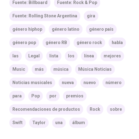
Fuente: Billboard
Fuente: Rock & Pop
Fuente: Rolling Stone Argentina
gira
género hiphop
género latino
género país
género pop
género RB
género rock
habla
las
Legal
lista
los
línea
mejores
Music
más
música
Música Noticias
Noticias musicales
nueva
nuevo
número
para
Pop
por
premios
Recomendaciones de productos
Rock
sobre
Swift
Taylor
una
álbum