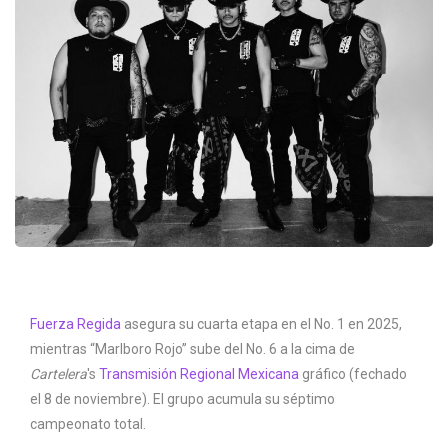
Fuerza Regida
asegura su cuarta etapa en el No. 1 en 2025,
mientras “Marlboro Rojo” sube del No. 6 a la cima de
Cartelera
's
Transmisión Regional Mexicana
gráfico (fechado
el 8 de noviembre). El grupo acumula su séptimo
campeonato total.