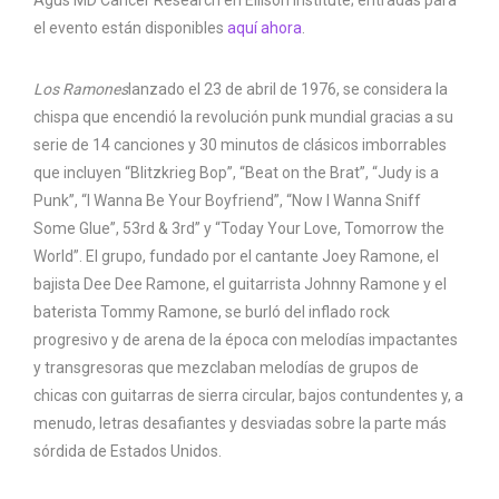
Agus MD Cancer Research en Ellison Institute; entradas para
el evento están disponibles
aquí ahora
.
Los Ramones
lanzado el 23 de abril de 1976, se considera la
chispa que encendió la revolución punk mundial gracias a su
serie de 14 canciones y 30 minutos de clásicos imborrables
que incluyen “Blitzkrieg Bop”, “Beat on the Brat”, “Judy is a
Punk”, “I Wanna Be Your Boyfriend”, “Now I Wanna Sniff
Some Glue”, 53rd & 3rd” y “Today Your Love, Tomorrow the
World”. El grupo, fundado por el cantante Joey Ramone, el
bajista Dee Dee Ramone, el guitarrista Johnny Ramone y el
baterista Tommy Ramone, se burló del inflado rock
progresivo y de arena de la época con melodías impactantes
y transgresoras que mezclaban melodías de grupos de
chicas con guitarras de sierra circular, bajos contundentes y, a
menudo, letras desafiantes y desviadas sobre la parte más
sórdida de Estados Unidos.