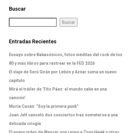
Buscar
Buscar
Entradas Recientes
Ensayo sobre Babasónicos, fotos inéditas del rock de los
80 y más libros para rastrear en la FED 2026
El viaje de Serú Girán por Lebón y Aznar suma un nuevo
capítulo
Mirá el tráiler de ‘Fito Páez: el mundo cabe en una
canción’
Moria Casán: “Soy la primera punk”
Joan Jett canceló dos conciertos tras someterse a una
delicada cirugía
El nuevo video de Weezer que reúne a Tony Hawk y otras