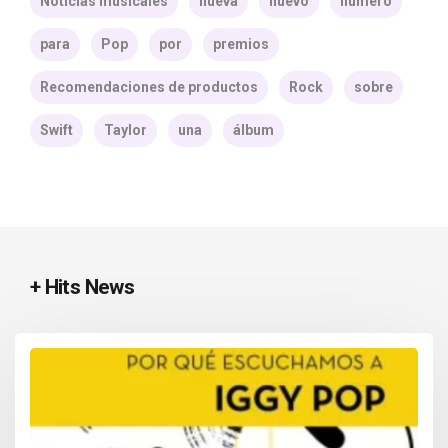
Noticias musicales
nueva
nuevo
número
para
Pop
por
premios
Recomendaciones de productos
Rock
sobre
Swift
Taylor
una
álbum
+ Hits News