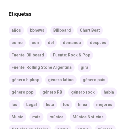
Etiquetas
años
bbnews
Billboard
Chart Beat
como
con
del
demanda
después
Fuente: Billboard
Fuente: Rock & Pop
Fuente: Rolling Stone Argentina
gira
género hiphop
género latino
género país
género pop
género RB
género rock
habla
las
Legal
lista
los
línea
mejores
Music
más
música
Música Noticias