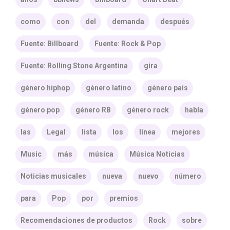
como
con
del
demanda
después
Fuente: Billboard
Fuente: Rock & Pop
Fuente: Rolling Stone Argentina
gira
género hiphop
género latino
género país
género pop
género RB
género rock
habla
las
Legal
lista
los
línea
mejores
Music
más
música
Música Noticias
Noticias musicales
nueva
nuevo
número
para
Pop
por
premios
Recomendaciones de productos
Rock
sobre