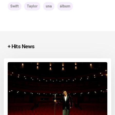
Swift
Taylor
una
álbum
+ Hits News