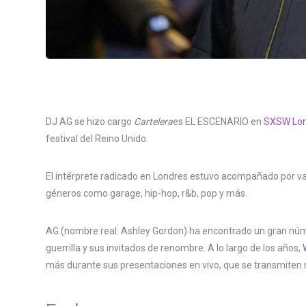
DJ AG se hizo cargo
Cartelera
es EL ESCENARIO en
SXSW Lon
festival del Reino Unido.
El intérprete radicado en Londres estuvo acompañado por va
géneros como garage, hip-hop, r&b, pop y más.
AG (nombre real: Ashley Gordon) ha encontrado un gran núme
guerrilla y sus invitados de renombre. A lo largo de los años,
más durante sus presentaciones en vivo, que se transmiten r