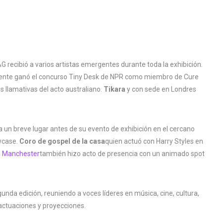
G recibió a varios artistas emergentes durante toda la exhibición.
ente ganó el concurso Tiny Desk de NPR como miembro de Cure
 llamativas del acto australiano.
Tikara
y con sede en Londres
 un breve lugar antes de su evento de exhibición en el cercano
wcase.
Coro de gospel de la casa
quien actuó con Harry Styles en
n Manchester
también hizo acto de presencia con un animado spot
a edición, reuniendo a voces líderes en música, cine, cultura,
actuaciones y proyecciones.