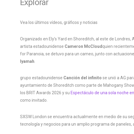
Explorar
Vea los últimos vídeos, gráficos y noticias
Organizado en Ely's Yard en Shoreditch, al este de Londres, A
artista estadounidense
Cameron McCloud
quien recientem
for Paranoia, se detuvo para un cameo, junto con actuaciones
Iyamah
.
grupo estadounidense
Canción del infinito
se unió a AG para
ayuntamiento de Shoreditch como parte de Mahogany Sho
los BRIT Awards 2026 y su
Espectáculo de una sola noche e
como invitado.
SXSW London se encuentra actualmente en medio de su segund
tecnología y negocios para un amplio programa de paneles, 