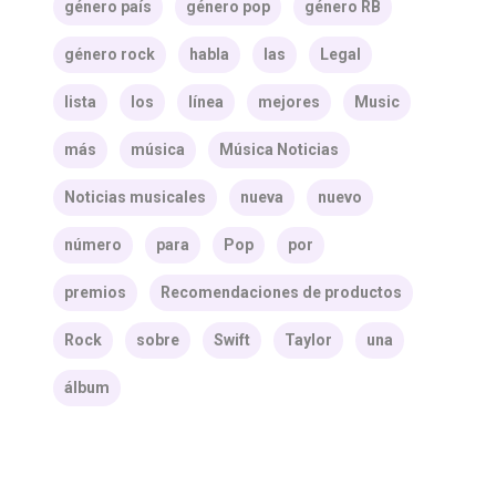
género país
género pop
género RB
género rock
habla
las
Legal
lista
los
línea
mejores
Music
más
música
Música Noticias
Noticias musicales
nueva
nuevo
número
para
Pop
por
premios
Recomendaciones de productos
Rock
sobre
Swift
Taylor
una
álbum