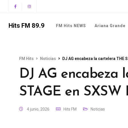
Hits FM 89.9
FM Hits NEWS
Ariana Grande
FM Hits
Noticias
DJ AG encabeza la cartelera THE
DJ AG encabeza l
STAGE en SXSW 
4 junio, 2026
Hits FM
Noticias