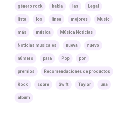
género rock
habla
las
Legal
lista
los
línea
mejores
Music
más
música
Música Noticias
Noticias musicales
nueva
nuevo
número
para
Pop
por
premios
Recomendaciones de productos
Rock
sobre
Swift
Taylor
una
álbum