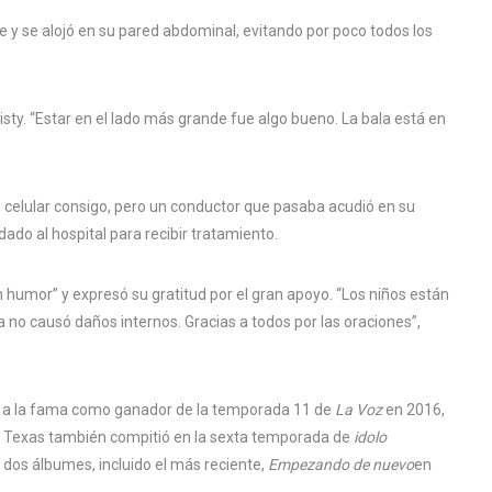
e y se alojó en su pared abdominal, evitando por poco todos los
 Misty. “Estar en el lado más grande fue algo bueno. La bala está en
 celular consigo, pero un conductor que pasaba acudió en su
ado al hospital para recibir tratamiento.
 humor” y expresó su gratitud por el gran apoyo. “Los niños están
a no causó daños internos. Gracias a todos por las oraciones”,
tó a la fama como ganador de la temporada 11 de
La Voz
en 2016,
de Texas también compitió en la sexta temporada de
idolo
dos álbumes, incluido el más reciente,
Empezando de nuevo
en