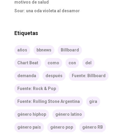
motivos de salud
Sour: una oda violeta al desamor
Etiquetas
años
bbnews
Billboard
Chart Beat
como
con
del
demanda
después
Fuente: Billboard
Fuente: Rock & Pop
Fuente: Rolling Stone Argentina
gira
género hiphop
género latino
género país
género pop
género RB