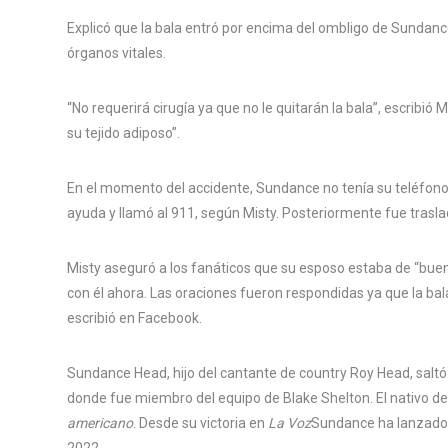
Explicó que la bala entró por encima del ombligo de Sundanc
órganos vitales.
“No requerirá cirugía ya que no le quitarán la bala”, escribió
su tejido adiposo”.
En el momento del accidente, Sundance no tenía su teléfono
ayuda y llamó al 911, según Misty. Posteriormente fue traslad
Misty aseguró a los fanáticos que su esposo estaba de “buen
con él ahora. Las oraciones fueron respondidas ya que la bal
escribió en Facebook.
Sundance Head, hijo del cantante de country Roy Head, sal
donde fue miembro del equipo de Blake Shelton. El nativo 
americano
. Desde su victoria en
La Voz
Sundance ha lanzado 
2022.