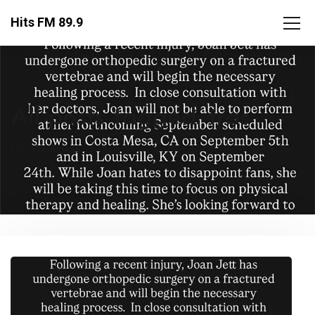
Hits FM 89.9
All posts tagged: tras
FM Hits
tras