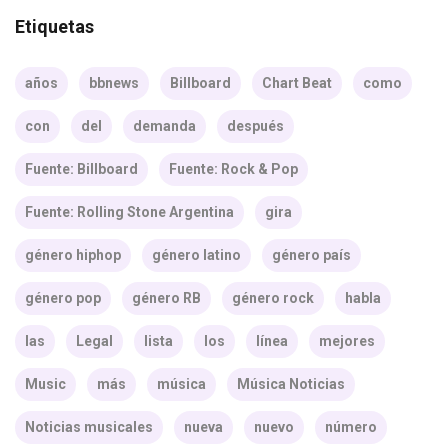
Etiquetas
años
bbnews
Billboard
Chart Beat
como
con
del
demanda
después
Fuente: Billboard
Fuente: Rock & Pop
Fuente: Rolling Stone Argentina
gira
género hiphop
género latino
género país
género pop
género RB
género rock
habla
las
Legal
lista
los
línea
mejores
Music
más
música
Música Noticias
Noticias musicales
nueva
nuevo
número