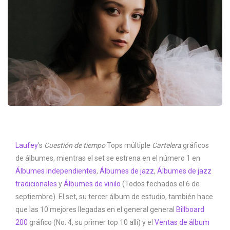
Laufey
's
Cuestión de tiempo
Tops múltiple
Cartelera
gráficos
de álbumes, mientras el set se estrena en el número 1 en
Álbumes independientes
,
Álbumes de jazz
,
Álbumes de jazz
tradicionales
y
Álbumes de vinilo
(Todos fechados el 6 de
septiembre). El set, su tercer álbum de estudio, también hace
que las 10 mejores llegadas en el general general
Billboard
200
gráfico (No. 4, su primer top 10 allí) y el
Ventas de álbum