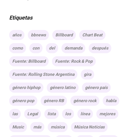
Etiquetas
años
bbnews
Billboard
Chart Beat
como
con
del
demanda
después
Fuente: Billboard
Fuente: Rock & Pop
Fuente: Rolling Stone Argentina
gira
género hiphop
género latino
género país
género pop
género RB
género rock
habla
las
Legal
lista
los
línea
mejores
Music
más
música
Música Noticias