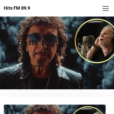
Hits FM 89.9
All posts tagged: Tony
Iommi
FM Hits
Tony Iommi