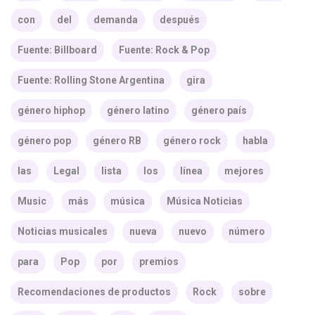
con
del
demanda
después
Fuente: Billboard
Fuente: Rock & Pop
Fuente: Rolling Stone Argentina
gira
género hiphop
género latino
género país
género pop
género RB
género rock
habla
las
Legal
lista
los
línea
mejores
Music
más
música
Música Noticias
Noticias musicales
nueva
nuevo
número
para
Pop
por
premios
Recomendaciones de productos
Rock
sobre