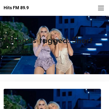
Hits FM 89.9
All posts tagged: Short
FM Hits
Short