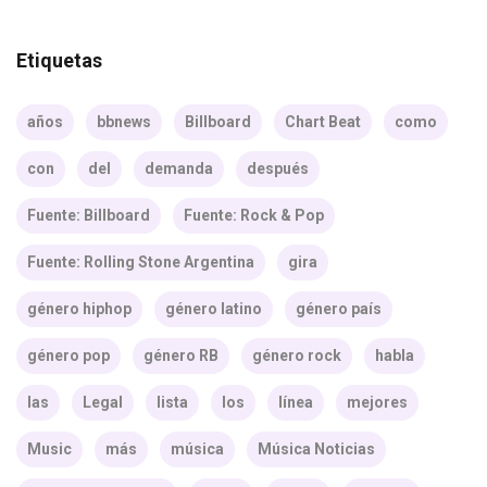
Etiquetas
años
bbnews
Billboard
Chart Beat
como
con
del
demanda
después
Fuente: Billboard
Fuente: Rock & Pop
Fuente: Rolling Stone Argentina
gira
género hiphop
género latino
género país
género pop
género RB
género rock
habla
las
Legal
lista
los
línea
mejores
Music
más
música
Música Noticias