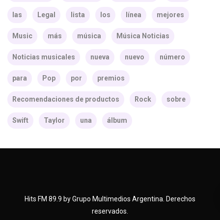
las
Legal
lista
los
línea
mejores
Music
más
música
Música Noticias
Noticias musicales
nueva
nuevo
número
para
Pop
por
premios
Recomendaciones de productos
Rock
sobre
Swift
Taylor
una
álbum
Hits FM 89.9 by Grupo Multimedios Argentina. Derechos
reservados.