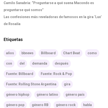
Camilo Sanabria: “Preguntarse a qué suena Macondo es
preguntarse qué somos”
Las confesiones más reveladoras de famosos en la gira ‘Lux’
de Rosalía
Etiquetas
años
bbnews
Billboard
Chart Beat
como
con
del
demanda
después
Fuente: Billboard
Fuente: Rock & Pop
Fuente: Rolling Stone Argentina
gira
género hiphop
género latino
género país
género pop
género RB
género rock
habla