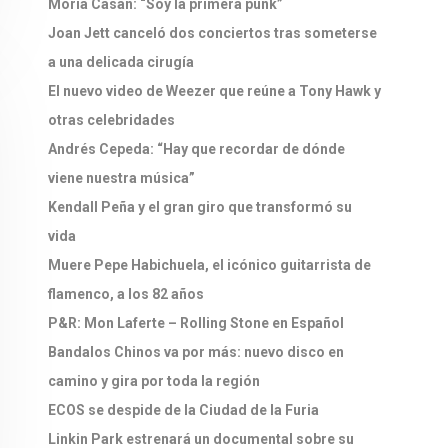
Moria Casán: “Soy la primera punk”
Joan Jett canceló dos conciertos tras someterse
a una delicada cirugía
El nuevo video de Weezer que reúne a Tony Hawk y
otras celebridades
Andrés Cepeda: “Hay que recordar de dónde
viene nuestra música”
Kendall Peña y el gran giro que transformó su
vida
Muere Pepe Habichuela, el icónico guitarrista de
flamenco, a los 82 años
P&R: Mon Laferte – Rolling Stone en Español
Bandalos Chinos va por más: nuevo disco en
camino y gira por toda la región
ECOS se despide de la Ciudad de la Furia
Linkin Park estrenará un documental sobre su