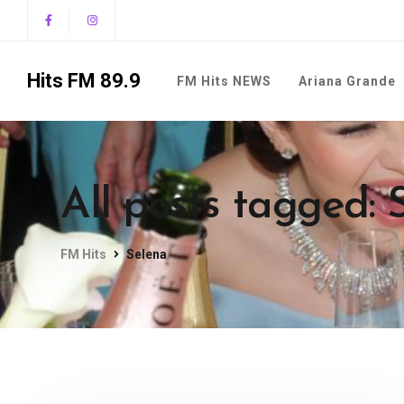
Hits FM 89.9
FM Hits NEWS
Ariana Grande
All posts tagged: 
FM Hits
Selena