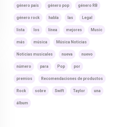
género país
género pop
género RB
género rock
habla
las
Legal
lista
los
línea
mejores
Music
más
música
Música Noticias
Noticias musicales
nueva
nuevo
número
para
Pop
por
premios
Recomendaciones de productos
Rock
sobre
Swift
Taylor
una
álbum